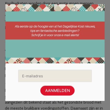
Koolhydraten worden door een grote groep mensen
×
gevreesd, terwijl dit eigenlijk een hele belangrijke stof is
dat het lichaam goed kan gebruiken. Het zorgt er namelijk
voor dat het lichaam energie krijgt en draagt bij aan
gezonde hersenen en bloedcellen.
Brood in verschillende varianten
Vroeger werd voornamelijk tarwebrood of roggebrood
gegeten. Toendertijd was gist nog niet ontdekt en
gebruikte men het deeg van de vorige dag om het brood te
laten rijzen. Sinds de 19e eeuw wordt gist gebruikt om dit
proces te vergemakkelijken en luchtig brood te maken.
Tegenwoordig zijn er ontelbaar veel diverse soorten
brood. Witbrood wordt regelmatig gegeten, al kiest een
groot aantal mensen steeds vaker voor volkorenbrood,
aangezien dit bekend staat als het gezondste brood met
de meeste bruikbare voedingsstoffen. Daarnaast zijn er in