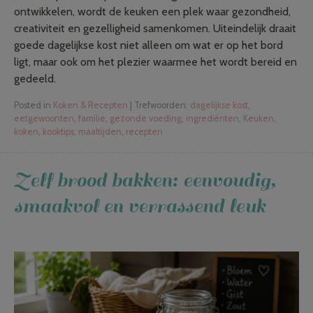
ontwikkelen, wordt de keuken een plek waar gezondheid,
creativiteit en gezelligheid samenkomen. Uiteindelijk draait
goede dagelijkse kost niet alleen om wat er op het bord
ligt, maar ook om het plezier waarmee het wordt bereid en
gedeeld.
Posted in
Koken & Recepten
|
Trefwoorden:
dagelijkse kost
,
eetgewoonten
,
familie
,
gezonde voeding
,
ingrediënten
,
Keuken
,
koken
,
kooktips
,
maaltijden
,
recepten
Zelf brood bakken: eenvoudig,
smaakvol en verrassend leuk