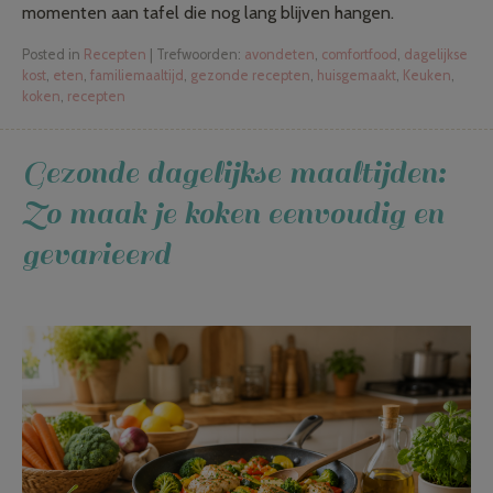
momenten aan tafel die nog lang blijven hangen.
Posted in
Recepten
|
Trefwoorden:
avondeten
,
comfortfood
,
dagelijkse
kost
,
eten
,
familiemaaltijd
,
gezonde recepten
,
huisgemaakt
,
Keuken
,
koken
,
recepten
Gezonde dagelijkse maaltijden:
Zo maak je koken eenvoudig en
gevarieerd