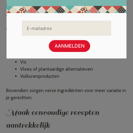
Kies voor verse ingrediënten
Verse producten geven vaak meer smaak.
Gebruik daarom regelmatig:
Groenten van het seizoen
Vers fruit
Kruiden
Vis
Vlees of plantaardige alternatieven
Volkorenproducten
Bovendien zorgen verse ingrediënten voor meer variatie in
je gerechten.
Maak eenvoudige recepten
aantrekkelijk