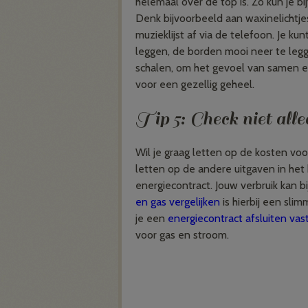
helemaal over de top is. Zo kun je b
Denk bijvoorbeeld aan waxinelichtjes
muzieklijst af via de telefoon. Je k
leggen, de borden mooi neer te legg
schalen, om het gevoel van samen et
voor een gezellig geheel.
Tip 5: Check niet all
Wil je graag letten op de kosten voo
letten op de andere uitgaven in het
energiecontract. Jouw verbruik kan 
en gas vergelijken
is hierbij een slim
je een
energiecontract afsluiten vas
voor gas en stroom.