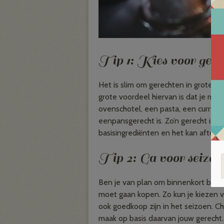
Tip 1: Kies voor gerec
Het is slim om gerechten in grote p
grote voordeel hiervan is dat je ma
ovenschotel, een pasta, een curry o
eenpansgerecht is. Zo’n gerecht is h
basisingrediënten en het kan aftoppe
Tip 2: Ga voor seizoe
Ben je van plan om binnenkort boods
moet gaan kopen. Zo kun je kiezen 
ook goedkoop zijn in het seizoen. 
maak op basis daarvan jouw gerecht.