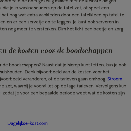
ijvoorbeeld de boel gezellig maken met de kleinste dingen.
 die je in waxinehouders op de tafel zet, of speel een
unt het nog wat extra aankleden door een tafelkleed op tafel te
en en er een servetje op te leggen. Je kunt ook serveren in
en nog meer te versterken. Dim het licht een beetje en zorg
een de kosten voor de boodschappen
r de boodschappen? Naast dat je hierop kunt letten, kun je ook
 huishouden. Denk bijvoorbeeld aan de kosten voor het
bijvoorbeeld veranderen, of de tarieven gaan omhoog.
Stroom
me zet, waarbij je vooral let op de lage tarieven. Vervolgens kun
t
, zodat je voor een bepaalde periode weet wat de kosten zijn
Dagelijkse-kost.com