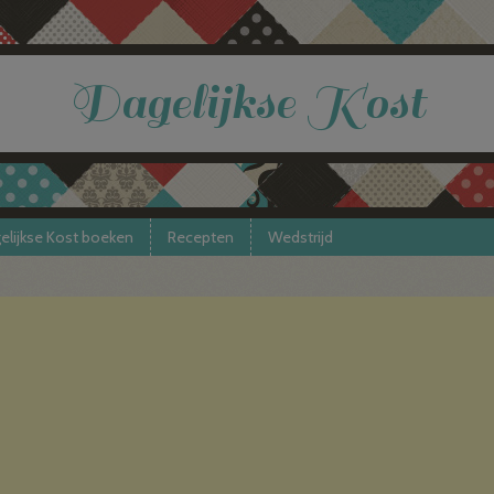
Dagelijkse Kost
elijkse Kost boeken
Recepten
Wedstrijd