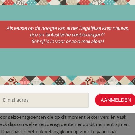
hten die je in grote porties kunt maken
orties te maken waar je meerdere keren van kunt genieten. Het
ar een keer hoeft te koken. Denk bijvoorbeeld aan een
f soep met brood. Het is helemaal handig als het een
andig en voordelig, aangezien je kunt kiezen voor een aantal
n met kruiden of andere ingrediënten die jij lekker vindt.
nsgroenten en aanbiedingen
chappen te doen? Dan is het belangrijk dat je weet wat je
voor seizoensgroenten die op dit moment lekker vers én vaak
Check daarom welke seizoensgroenten er op dit moment zijn en
 Daarnaast is het ook belangrijk om op zoek te gaan naar